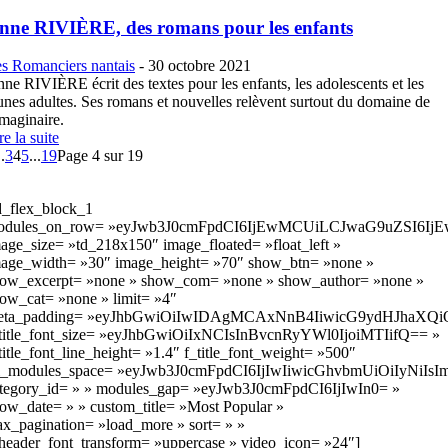
nne RIVIÈRE, des romans pour les enfants
s Romanciers nantais
-
30 octobre 2021
ne RIVIÈRE écrit des textes pour les enfants, les adolescents et les
unes adultes. Ses romans et nouvelles relèvent surtout du domaine de
imaginaire.
re la suite
..
3
4
5
...
19
Page 4 sur 19
d_flex_block_1
odules_on_row= »eyJwb3J0cmFpdCI6IjEwMCUiLCJwaG9uZSI6Ij
age_size= »td_218x150″ image_floated= »float_left »
age_width= »30″ image_height= »70″ show_btn= »none »
ow_excerpt= »none » show_com= »none » show_author= »none »
ow_cat= »none » limit= »4″
eta_padding= »eyJhbGwiOiIwIDAgMCAxNnB4IiwicG9ydHJhaXQ
title_font_size= »eyJhbGwiOiIxNCIsInBvcnRyYWl0IjoiMTIifQ== »
title_font_line_height= »1.4″ f_title_font_weight= »500″
l_modules_space= »eyJwb3J0cmFpdCI6IjIwIiwicGhvbmUiOiIyNiIsIm
tegory_id= » » modules_gap= »eyJwb3J0cmFpdCI6IjIwIn0= »
ow_date= » » custom_title= »Most Popular »
ax_pagination= »load_more » sort= » »
header_font_transform= »uppercase » video_icon= »24″]