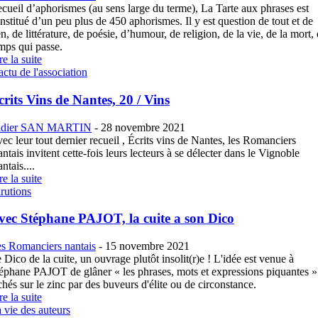
cueil d’aphorismes (au sens large du terme), La Tarte aux phrases est
nstitué d’un peu plus de 450 aphorismes. Il y est question de tout et de
en, de littérature, de poésie, d’humour, de religion, de la vie, de la mort,
mps qui passe.
re la suite
actu de l'association
crits Vins de Nantes, 20 / Vins
idier SAN MARTIN
-
28 novembre 2021
ec leur tout dernier recueil , Écrits vins de Nantes, les Romanciers
ntais invitent cette-fois leurs lecteurs à se délecter dans le Vignoble
ntais....
re la suite
rutions
vec Stéphane PAJOT, la cuite a son Dico
s Romanciers nantais
-
15 novembre 2021
 Dico de la cuite, un ouvrage plutôt insolit(r)e ! L'idée est venue à
éphane PAJOT de glâner « les phrases, mots et expressions piquantes »
chés sur le zinc par des buveurs d'élite ou de circonstance.
re la suite
 vie des auteurs