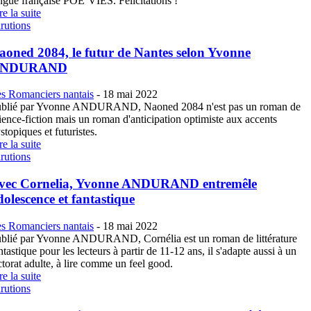
ngue française POÉ’VIES. Félicitations !
re la suite
rutions
aoned 2084, le futur de Nantes selon Yvonne
NDURAND
s Romanciers nantais
-
18 mai 2022
blié par Yvonne ANDURAND, Naoned 2084 n'est pas un roman de
ience-fiction mais un roman d'anticipation optimiste aux accents
stopiques et futuristes.
re la suite
rutions
vec Cornelia, Yvonne ANDURAND entremêle
dolescence et fantastique
s Romanciers nantais
-
18 mai 2022
blié par Yvonne ANDURAND, Cornélia est un roman de littérature
ntastique pour les lecteurs à partir de 11-12 ans, il s'adapte aussi à un
ctorat adulte, à lire comme un feel good.
re la suite
rutions