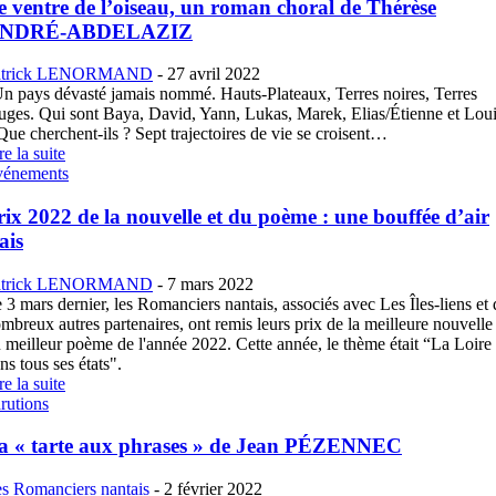
e ventre de l’oiseau, un roman choral de Thérèse
NDRÉ-ABDELAZIZ
atrick LENORMAND
-
27 avril 2022
n pays dévasté jamais nommé. Hauts-Plateaux, Terres noires, Terres
uges. Qui sont Baya, David, Yann, Lukas, Marek, Elias/Étienne et Lou
Que cherchent-ils ? Sept trajectoires de vie se croisent…
re la suite
vénements
rix 2022 de la nouvelle et du poème : une bouffée d’air
ais
atrick LENORMAND
-
7 mars 2022
 3 mars dernier, les Romanciers nantais, associés avec Les Îles-liens et 
mbreux autres partenaires, ont remis leurs prix de la meilleure nouvelle 
 meilleur poème de l'année 2022. Cette année, le thème était “La Loire
ns tous ses états".
re la suite
rutions
a « tarte aux phrases » de Jean PÉZENNEC
s Romanciers nantais
-
2 février 2022