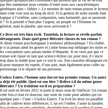
quelques groupuscules extrémistes qui pensent que la vie ne devrait
pas être maintenue pour certains d’entre nous aux caractéristiques
génétiques plus « faibles ». Le monstre de mon roman pousse le lecteur
dans cette voie tout au long du récit. Si la gestion de notre monde était
logique à l’extrême, sans compassion, sans humanité, que se passerait-
il ? Si la priorité n’était plus l’argent, un peuple ou l’Homme en
général, mais la planète, que nous arriverait-il ?
Ce livre est très bien écrit. Toutefois, la lecture se révèle parfois
dérangeante. Dans quel genre littéraire classes-tu ton roman ?
Je dirais roman psychologique à tendance philosophique ? En réalité,
je n’ai jamais aimé les genres et j’aime beaucoup mélanger les styles et
les conceptions sans jamais mettre d’étiquette. Je ne veux pas que ce
roman soit classé en tant que science-fiction car, pour moi, il s’ancre
trop dans la réalité pour que ce soit le cas. Son caractère dérangeant est
là pour marquer les esprits, d’une part, mais également pour coller au
personnage et le séparer de ma personne.
Useless Eaters, l’homme sans but
est ton premier roman. Un autre
a déjà été publié. Quel est son titre ? Relève-t-il du même genre
littéraire ? Un troisième est-il en préparation ?
Il est sorti en février 2021 et porte le doux nom de
Odélicat
. Un roman
cette fois-ci tout en douceur, une sorte de conte pour adultes qui est
quelque part « l’anti »
Useless Eaters
. J’ai écrit les deux en parallèle
afin de cultiver leurs différences. L’un est l’ombre, l’autre la lumière.
Son écriture est plus simpliste, abordable bien qu’il soulève d’autres