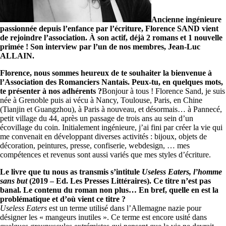
Ancienne ingénieure
passionnée depuis l’enfance par l’écriture, Florence SAND vient
de rejoindre l’association. À son actif, déjà 2 romans et 1 nouvelle
primée ! Son interview par l’un de nos membres, Jean-Luc
ALLAIN.
Florence, nous sommes heureux de te souhaiter la bienvenue à
l’Association des Romanciers Nantais. Peux-tu, en quelques mots,
te présenter à nos adhérents ?
Bonjour à tous ! Florence Sand, je suis
née à Grenoble puis ai vécu à Nancy, Toulouse, Paris, en Chine
(Tianjin et Guangzhou), à Paris à nouveau, et désormais… à Pannecé,
petit village du 44, après un passage de trois ans au sein d’un
écovillage du coin. Initialement ingénieure, j’ai fini par créer la vie qui
me convenait en développant diverses activités : bijoux, objets de
décoration, peintures, presse, confiserie, webdesign, … mes
compétences et revenus sont aussi variés que mes styles d’écriture.
Le livre que tu nous as transmis s’intitule
Useless Eaters, l’homme
sans but
(2019 – Ed. Les Presses Littéraires). Ce titre n’est pas
banal. Le contenu du roman non plus… En bref, quelle en est la
problématique et d’où vient ce titre ?
Useless Eaters
est un terme utilisé dans l’Allemagne nazie pour
désigner les « mangeurs inutiles ». Ce terme est encore usité dans