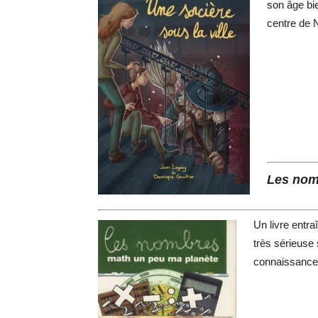
son âge bi
centre de N
Les nom
Un livre entra
très sérieuse 
connaissances