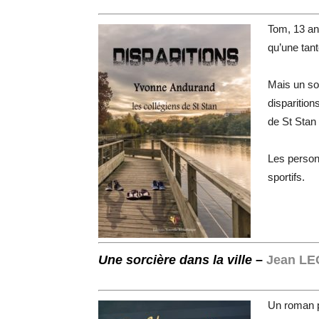
Tom, 13 ans
qu’une tant
Mais un soi
disparition
de St Stan
Les person
sportifs.
Une sorcière dans la ville
–
Jean L
Un roman po