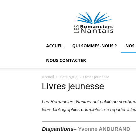
Les
Romanciers
nantais
ACCUEIL
QUI SOMMES-NOUS ?
NOS
NOUS CONTACTER
Accueil
Catalogue
Livres jeunesse
Livres jeunesse
Les Romanciers Nantais ont publié de nombreux 
leurs bibliographies complètes, se reporter à l
Disparitions
–
Yvonne ANDURAND