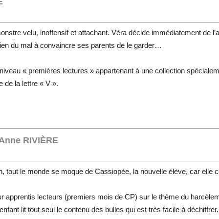
E
onstre velu, inoffensif et attachant. Véra décide immédiatement de l’
 a bien du mal à convaincre ses parents de le garder…
veau « premières lectures » appartenant à une collection spéciale
e de la lettre « V ».
Anne RIVIÈRE
an, tout le monde se moque de Cassiopée, la nouvelle élève, car elle 
apprentis lecteurs (premiers mois de CP) sur le thème du harcèlement s
l’enfant lit tout seul le contenu des bulles qui est très facile à déchiffrer.