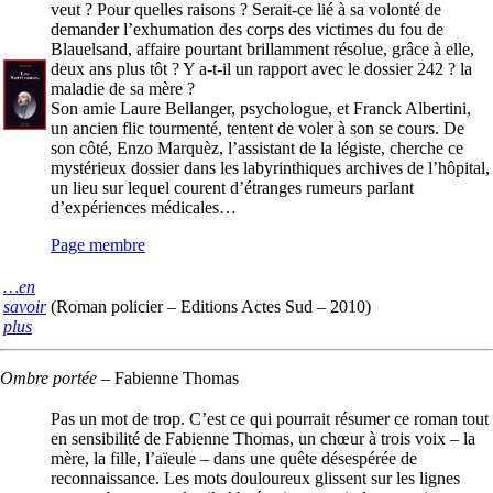
veut ? Pour quelles raisons ? Serait-ce lié à sa volonté de
demander l’exhumation des corps des victimes du fou de
Blauelsand, affaire pourtant brillamment résolue, grâce à elle,
deux ans plus tôt ? Y a-t-il un rapport avec le dossier 242 ? la
maladie de sa mère ?
Son amie Laure Bellanger, psychologue, et Franck Albertini,
un ancien flic tourmenté, tentent de voler à son se cours. De
son côté, Enzo Marquèz, l’assistant de la légiste, cherche ce
mystérieux dossier dans les labyrinthiques archives de l’hôpital,
un lieu sur lequel courent d’étranges rumeurs parlant
d’expériences médicales…
Page membre
…en
savoir
(Roman policier – Editions Actes Sud – 2010)
plus
Ombre portée
–
Fabienne Thomas
Pas un mot de trop. C’est ce qui pourrait résumer ce roman tout
en sensibilité de Fabienne Thomas, un chœur à trois voix – la
mère, la fille, l’aïeule – dans une quête désespérée de
reconnaissance. Les mots douloureux glissent sur les lignes