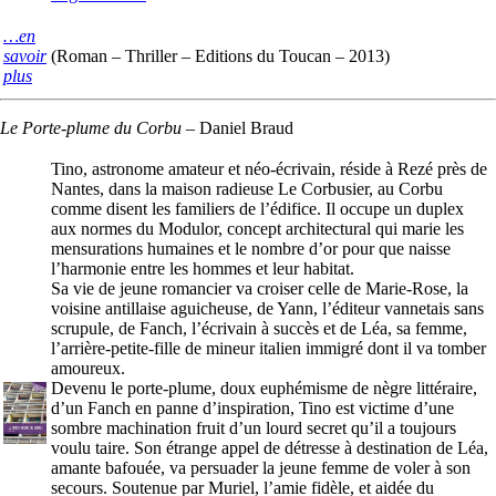
…en
savoir
(Roman – Thriller – Editions du Toucan – 2013)
plus
Le Porte-plume du Corbu
–
Daniel Braud
Tino, astronome amateur et néo-écrivain, réside à Rezé près de
Nantes, dans la maison radieuse Le Corbusier, au Corbu
comme disent les familiers de l’édifice. Il occupe un duplex
aux normes du Modulor, concept architectural qui marie les
mensurations humaines et le nombre d’or pour que naisse
l’harmonie entre les hommes et leur habitat.
Sa vie de jeune romancier va croiser celle de Marie-Rose, la
voisine antillaise aguicheuse, de Yann, l’éditeur vannetais sans
scrupule, de Fanch, l’écrivain à succès et de Léa, sa femme,
l’arrière-petite-fille de mineur italien immigré dont il va tomber
amoureux.
Devenu le porte-plume, doux euphémisme de nègre littéraire,
d’un Fanch en panne d’inspiration, Tino est victime d’une
sombre machination fruit d’un lourd secret qu’il a toujours
voulu taire. Son étrange appel de détresse à destination de Léa,
amante bafouée, va persuader la jeune femme de voler à son
secours. Soutenue par Muriel, l’amie fidèle, et aidée du