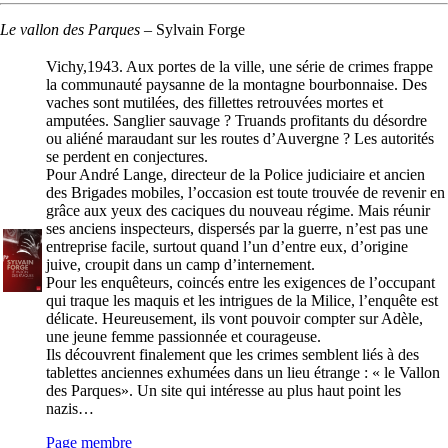
Le vallon des Parques
–
Sylvain Forge
Vichy,1943. Aux portes de la ville, une série de crimes frappe
la communauté paysanne de la montagne bourbonnaise. Des
vaches sont mutilées, des fillettes retrouvées mortes et
amputées. Sanglier sauvage ? Truands profitants du désordre
ou aliéné maraudant sur les routes d’Auvergne ? Les autorités
se perdent en conjectures.
Pour André Lange, directeur de la Police judiciaire et ancien
des Brigades mobiles, l’occasion est toute trouvée de revenir en
grâce aux yeux des caciques du nouveau régime. Mais réunir
ses anciens inspecteurs, dispersés par la guerre, n’est pas une
entreprise facile, surtout quand l’un d’entre eux, d’origine
juive, croupit dans un camp d’internement.
Pour les enquêteurs, coincés entre les exigences de l’occupant
qui traque les maquis et les intrigues de la Milice, l’enquête est
délicate. Heureusement, ils vont pouvoir compter sur Adèle,
une jeune femme passionnée et courageuse.
Ils découvrent finalement que les crimes semblent liés à des
tablettes anciennes exhumées dans un lieu étrange : « le Vallon
des Parques». Un site qui intéresse au plus haut point les
nazis…
Page membre