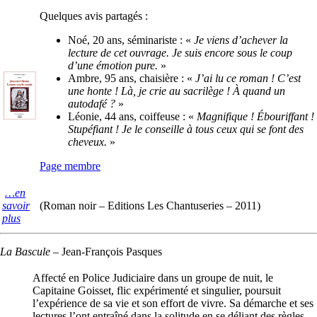
Quelques avis partagés :
Noé, 20 ans, séminariste : «
Je viens d’achever la
lecture de cet ouvrage. Je suis encore sous le coup
d’une émotion pure.
»
Ambre, 95 ans, chaisière : «
J’ai lu ce roman ! C’est
une honte ! Là, je crie au sacrilège ! À quand un
autodafé ?
»
Léonie, 44 ans, coiffeuse : «
Magnifique ! Ébouriffant !
Stupéfiant ! Je le conseille à tous ceux qui se font des
cheveux.
»
Page membre
…en
savoir
(Roman noir – Editions Les Chantuseries – 2011)
plus
La Bascule
–
Jean-François Pasques
Affecté en Police Judiciaire dans un groupe de nuit, le
Capitaine Goisset, flic expérimenté et singulier, poursuit
l’expérience de sa vie et son effort de vivre. Sa démarche et ses
lectures l’ont entraîné dans la solitude en se déliant des règles