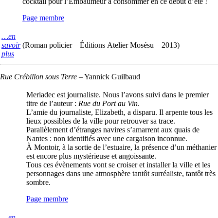
cocktail pour l’Embaumeur à consommer en ce début d’été !
Page membre
…en
savoir
(Roman policier – Éditions Atelier Mosésu – 2013)
plus
Rue Crébillon sous Terre
–
Yannick Guilbaud
Meriadec est journaliste. Nous l’avons suivi dans le premier
titre de l’auteur :
Rue du Port au Vin
.
L’amie du journaliste, Elizabeth, a disparu. Il arpente tous les
lieux possibles de la ville pour retrouver sa trace.
Parallèlement d’étranges navires s’amarrent aux quais de
Nantes : non identifiés avec une cargaison inconnue.
À Montoir, à la sortie de l’estuaire, la présence d’un méthanier
est encore plus mystérieuse et angoissante.
Tous ces évènements vont se croiser et installer la ville et les
personnages dans une atmosphère tantôt surréaliste, tantôt très
sombre.
Page membre
…en