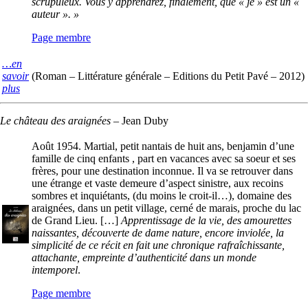
scrupuleux. Vous y apprendrez, finalement, que « je » est un «
auteur ». »
Page membre
…en
savoir
(Roman – Littérature générale – Editions du Petit Pavé – 2012)
plus
Le château des araignées
–
Jean Duby
Août 1954. Martial, petit nantais de huit ans, benjamin d’une
famille de cinq enfants , part en vacances avec sa soeur et ses
frères, pour une destination inconnue. Il va se retrouver dans
une étrange et vaste demeure d’aspect sinistre, aux recoins
sombres et inquiétants, (du moins le croit-il…), domaine des
araignées, dans un petit village, cerné de marais, proche du lac
de Grand Lieu. […]
Apprentissage de la vie, des amourettes
naissantes, découverte de dame nature, encore inviolée, la
simplicité de ce récit en fait une chronique rafraîchissante,
attachante, empreinte d’authenticité dans un monde
intemporel
.
Page membre