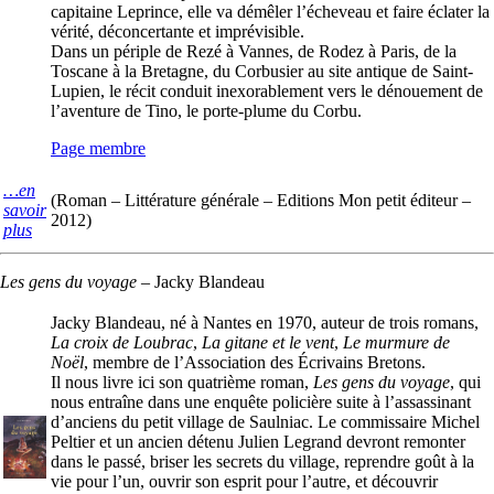
capitaine Leprince, elle va démêler l’écheveau et faire éclater la
vérité, déconcertante et imprévisible.
Dans un périple de Rezé à Vannes, de Rodez à Paris, de la
Toscane à la Bretagne, du Corbusier au site antique de Saint-
Lupien, le récit conduit inexorablement vers le dénouement de
l’aventure de Tino, le porte-plume du Corbu.
Page membre
…en
(Roman – Littérature générale – Editions Mon petit éditeur –
savoir
2012)
plus
Les gens du voyage
–
Jacky Blandeau
Jacky Blandeau, né à Nantes en 1970, auteur de trois romans,
La croix de Loubrac
,
La gitane et le vent
,
Le murmure de
Noël
, membre de l’Association des Écrivains Bretons.
Il nous livre ici son quatrième roman,
Les gens du voyage
, qui
nous entraîne dans une enquête policière suite à l’assassinant
d’anciens du petit village de Saulniac. Le commissaire Michel
Peltier et un ancien détenu Julien Legrand devront remonter
dans le passé, briser les secrets du village, reprendre goût à la
vie pour l’un, ouvrir son esprit pour l’autre, et découvrir