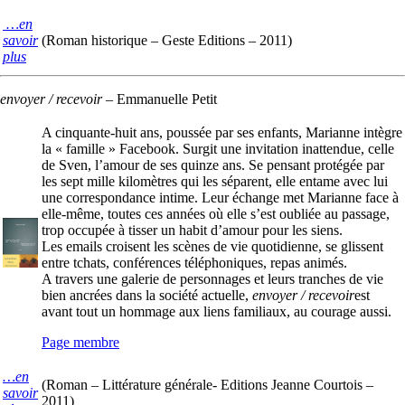
…en
savoir
(Roman historique – Geste Editions – 2011)
plus
envoyer / recevoir
–
Emmanuelle Petit
A cinquante-huit ans, poussée par ses enfants, Marianne intègre
la « famille » Facebook. Surgit une invitation inattendue, celle
de Sven, l’amour de ses quinze ans. Se pensant protégée par
les sept mille kilomètres qui les séparent, elle entame avec lui
une correspondance intime. Leur échange met Marianne face à
elle-même, toutes ces années où elle s’est oubliée au passage,
trop occupée à tisser un habit d’amour pour les siens.
Les emails croisent les scènes de vie quotidienne, se glissent
entre tchats, conférences téléphoniques, repas animés.
A travers une galerie de personnages et leurs tranches de vie
bien ancrées dans la société actuelle,
envoyer / recevoir
est
avant tout un hommage aux liens familiaux, au courage aussi.
Page membre
…en
(Roman – Littérature générale- Editions Jeanne Courtois –
savoir
2011)