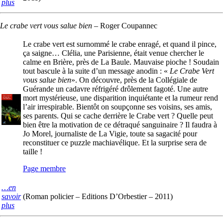
plus
Le crabe vert vous salue bien
–
Roger Coupannec
Le crabe vert est surnommé le crabe enragé, et quand il pince,
ça saigne… Clélia, une Parisienne, était venue chercher le
calme en Brière, près de La Baule. Mauvaise pioche ! Soudain
tout bascule à la suite d’un message anodin : «
Le Crabe Vert
vous salue bien
». On découvre, près de la Collégiale de
Guérande un cadavre réfrigéré drôlement fagoté. Une autre
mort mystérieuse, une disparition inquiétante et la rumeur rend
l’air irrespirable. Bientôt on soupçonne ses voisins, ses amis,
ses parents. Qui se cache derrière le Crabe vert ? Quelle peut
bien être la motivation de ce détraqué sanguinaire ? Il faudra à
Jo Morel, journaliste de La Vigie, toute sa sagacité pour
reconstituer ce puzzle machiavélique. Et la surprise sera de
taille !
Page membre
…en
savoir
(Roman policier – Editions D’Orbestier – 2011)
plus