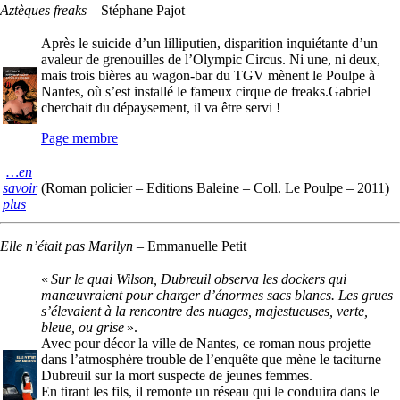
Aztèques freaks
–
Stéphane Pajot
Après le suicide d’un lilliputien, disparition inquiétante d’un
avaleur de grenouilles de l’Olympic Circus. Ni une, ni deux,
mais trois bières au wagon-bar du TGV mènent le Poulpe à
Nantes, où s’est installé le fameux cirque de freaks.Gabriel
cherchait du dépaysement, il va être servi !
Page membre
…en
savoir
(Roman policier – Editions Baleine – Coll. Le Poulpe – 2011)
plus
Elle n’était pas Marilyn
–
Emmanuelle Petit
«
Sur le quai Wilson, Dubreuil observa les dockers qui
manœuvraient pour charger d’énormes sacs blancs. Les grues
s’élevaient à la rencontre des nuages, majestueuses, verte,
bleue, ou grise
».
Avec pour décor la ville de Nantes, ce roman nous projette
dans l’atmosphère trouble de l’enquête que mène le taciturne
Dubreuil sur la mort suspecte de jeunes femmes.
En tirant les fils, il remonte un réseau qui le conduira dans le