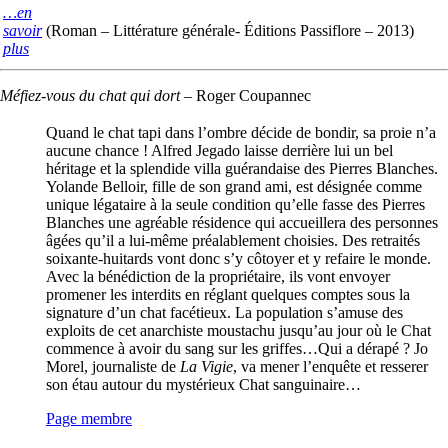
…en
savoir
(Roman – Littérature générale- Éditions Passiflore – 2013)
plus
Méfiez-vous du chat qui dort
–
Roger Coupannec
Quand le chat tapi dans l’ombre décide de bondir, sa proie n’a
aucune chance ! Alfred Jegado laisse derrière lui un bel
héritage et la splendide villa guérandaise des Pierres Blanches.
Yolande Belloir, fille de son grand ami, est désignée comme
unique légataire à la seule condition qu’elle fasse des Pierres
Blanches une agréable résidence qui accueillera des personnes
âgées qu’il a lui-même préalablement choisies. Des retraités
soixante-huitards vont donc s’y côtoyer et y refaire le monde.
Avec la bénédiction de la propriétaire, ils vont envoyer
promener les interdits en réglant quelques comptes sous la
signature d’un chat facétieux. La population s’amuse des
exploits de cet anarchiste moustachu jusqu’au jour où le Chat
commence à avoir du sang sur les griffes…Qui a dérapé ? Jo
Morel, journaliste de
La Vigie
, va mener l’enquête et resserer
son étau autour du mystérieux Chat sanguinaire…
Page membre