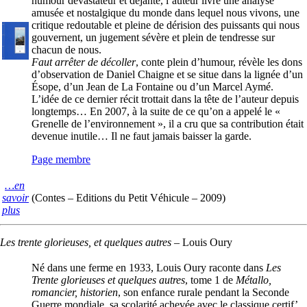
humour dévastateur et déjanté, l’auteur livre une analyse
amusée et nostalgique du monde dans lequel nous vivons, une
critique redoutable et pleine de dérision des puissants qui nous
gouvernent, un jugement sévère et plein de tendresse sur
chacun de nous.
Faut arrêter de décoller
, conte plein d’humour, révèle les dons
d’observation de Daniel Chaigne et se situe dans la lignée d’un
Ésope, d’un Jean de La Fontaine ou d’un Marcel Aymé.
L’idée de ce dernier récit trottait dans la tête de l’auteur depuis
longtemps… En 2007, à la suite de ce qu’on a appelé le «
Grenelle de l’environnement », il a cru que sa contribution était
devenue inutile… Il ne faut jamais baisser la garde.
Page membre
…en
savoir
(Contes – Editions du Petit Véhicule – 2009)
plus
Les trente glorieuses, et quelques autres
–
Louis Oury
Né dans une ferme en 1933, Louis Oury raconte dans
Les
Trente glorieuses et quelques autres
, tome 1 de
Métallo,
romancier, historien
, son enfance rurale pendant la Seconde
Guerre mondiale, sa scolarité achevée avec le classique certif’,