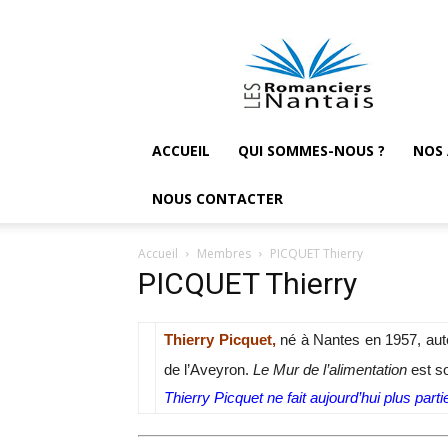
Les
Romanciers
nantais
ACCUEIL
QUI SOMMES-NOUS ?
NOS
NOUS CONTACTER
Accueil
Membres
PICQUET Thierry
PICQUET Thierry
Thierry Picquet,
né à Nantes en 1957, auteu
de l’Aveyron.
Le Mur de l’alimentation
est so
Thierry Picquet ne fait aujourd’hui plus parti