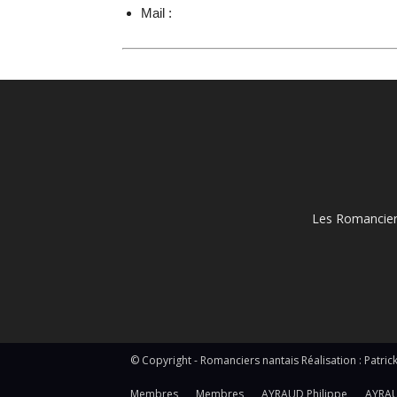
Mail :
Les Romanciers
© Copyright - Romanciers nantais Réalisation : Pat
Membres
Membres
AYRAUD Philippe
AYRAU