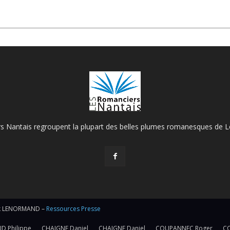
 Nantais regroupent la plupart des belles plumes romanesques de Lo
rick LENORMAND –
Ressources Presse
D Philippe
CHAIGNE Daniel
CHAIGNE Daniel
COUPANNEC Roger
C