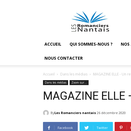
Les
Romanciers
nantais
ACCUEIL
QUI SOMMES-NOUS ?
NOS
NOUS CONTACTER
Accueil
Dans les médias
MAGAZINE ELLE - Un rec
Dans les médias
Zoom sur…
MAGAZINE ELLE – 
By
Les Romanciers nantais
26 décembre 2020
Facebook
Twitter