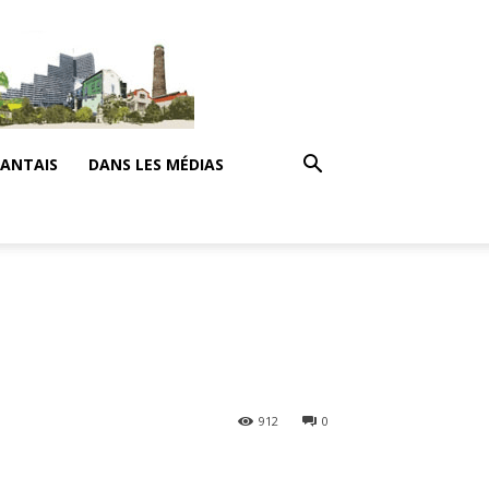
NANTAIS
DANS LES MÉDIAS
e
912
0