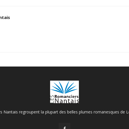
ntais
 Nantais regroupent la plupart des belles plumes romanesques de Lo