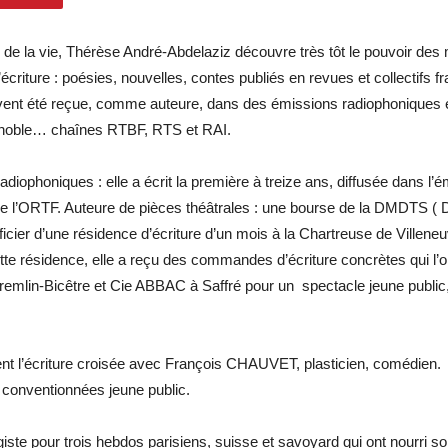
 de la vie, Thérèse André-Abdelaziz découvre très tôt le pouvoir des m
écriture : poésies, nouvelles, contes publiés en revues et collectifs 
ent été reçue, comme auteure, dans des émissions radiophoniques et 
renoble… chaînes RTBF, RTS et RAI.
diophoniques : elle a écrit la première à treize ans, diffusée dans l’é
e l’ORTF. Auteure de pièces théâtrales : une bourse de la DMDTS ( D
icier d’une résidence d’écriture d’un mois à la Chartreuse de Villene
ette résidence, elle a reçu des commandes d’écriture concrètes qui l’o
emlin-Bicêtre et Cie ABBAC à Saffré pour un spectacle jeune public
’écriture croisée avec François CHAUVET, plasticien, comédien. E
 conventionnées jeune public.
giste pour trois hebdos parisiens, suisse et savoyard qui ont nourri s