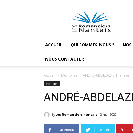
Les
Romanciers
nantais
ACCUEIL
QUI SOMMES-NOUS ?
NOS
NOUS CONTACTER
Accueil
Membres
ANDRÉ-ABDELAZIZ Thérèse
Membres
ANDRÉ-ABDELAZI
By
Les Romanciers nantais
12 mai 2020
Facebook
Twitter