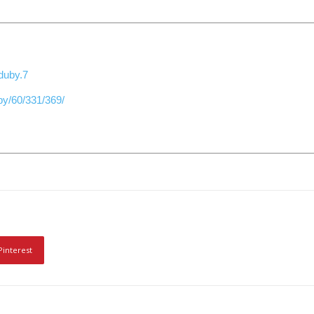
duby.7
uby/60/331/369/
Pinterest