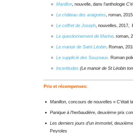
Manillon
, nouvelle, dans l’anthologie
C’é
Le château des araignées
, roman, 2015
Le coffret de Joseph
, nouvelles, 2017, E
Le questionnement de Marine
.
roman, 2
Le manoir de Saint Léobin
. Roman, 2018
Le supplicié des Souzeaux.
Roman polic
Incertitudes
(Le manoir de St Léobin to
Prix et récompenses:
Manillon
, concours de nouvelles « C’était l
Panique à l’herbaudière
, deuxième prix con
Les derniers jours d’un immortel
, deuxième
Peyroles