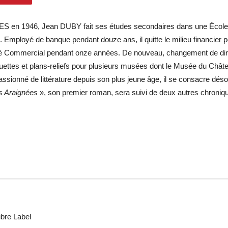
 en 1946, Jean DUBY fait ses études secondaires dans une École Nor
. Employé de banque pendant douze ans, il quitte le milieu financier po
é Commercial pendant onze années. De nouveau, changement de direct
uettes et plans-reliefs pour plusieurs musées dont le Musée du Chât
ssionné de littérature depuis son plus jeune âge, il se consacre déso
s Araignées
», son premier roman, sera suivi de deux autres chroniqu
ibre Label