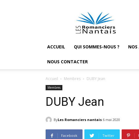
Les
Romanciers
nantais
ACCUEIL
QUI SOMMES-NOUS ?
NOS
NOUS CONTACTER
Accueil
Membres
DUBY Jean
Membres
DUBY Jean
By
Les Romanciers nantais
6 mai 2020
Facebook
Twitter