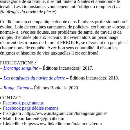
sauvegarde de sa famille, il se fait muter à Nantes et abandonne le
terrain. Les circonstances vont cependant l’obliger à rempiler (
Les
Naufragés du navire de pierre
).
Ce flic humain et empathique dénote dans l’univers professionnel où il
évolue. Loin de certaines caricatures de policiers, cet homme «presque
normal» a, avec ses doutes, ses problèmes de santé, de travail et de
couple, d’emblée plu aux lecteurs. Il devient alors un personnage
récurrent des romans de Laurent FRÉOUR, se dévoilant un peu plus à
chaque nouvelle enquête. Avec bon sens et humilité, il résout les
énigmes et histoires de vies auxquelles il est confronté.
PUBLICATIONS :
–
L’orange sanguine
– Éditions Incartade(s), 2017.
–
Les naufragés du navire de pierre
– Éditions Incartade(s) 2018.
–
Rouge Grenat
–
Éditions Bookelis, 2020.
CONTACT :
•
Facebook page auteur
•
Facebook page dédiée romans
• Instagram : https://www.instagram.com/lorangesanguine/
• Mail : freourlaurent0@gmail.com
• Linkedlin : https://www.linkedin.com/in/laurent-freour