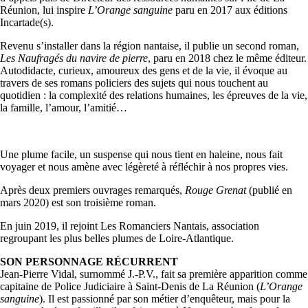
Réunion, lui inspire
L’Orange sanguine
paru en 2017 aux éditions
Incartade(s).
Revenu s’installer dans la région nantaise, il publie un second roman,
Les Naufragés du navire de pierre
, paru en 2018 chez le même éditeur.
Autodidacte, curieux, amoureux des gens et de la vie, il évoque au
travers de ses romans policiers des sujets qui nous touchent au
quotidien : la complexité des relations humaines, les épreuves de la vie,
la famille, l’amour, l’amitié…
Une plume facile, un suspense qui nous tient en haleine, nous fait
voyager et nous amène avec légèreté à réfléchir à nos propres vies.
Après deux premiers ouvrages remarqués,
Rouge Grenat
(publié en
mars 2020) est son troisième roman.
En juin 2019, il rejoint Les Romanciers Nantais, association
regroupant les plus belles plumes de Loire-Atlantique.
SON PERSONNAGE RÉCURRENT
Jean-Pierre Vidal, surnommé J.-P.V., fait sa première apparition comme
capitaine de Police Judiciaire à Saint-Denis de La Réunion (
L’Orange
sanguine
). Il est passionné par son métier d’enquêteur, mais pour la