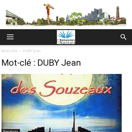
Mots-clés
DUBY Jean
Mot-clé :
DUBY Jean
Parutions