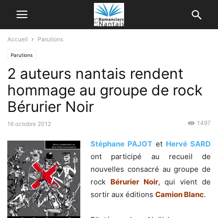
Accueil
Parutions
Parutions
2 auteurs nantais rendent
hommage au groupe de rock
Bérurier Noir
1497
16 octobre 2012
Stéphane PAJOT
et
Hervé SARD
ont participé au recueil de
nouvelles consacré au groupe de
rock
Bérurier Noir
, qui vient de
sortir aux éditions
Camion Blanc
.