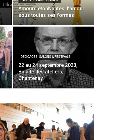
L'ACTU DE L'ASSOCIATION
Amours étonNantes, l’amour
sous toutes ses formes
DÉDICACES, SALONS & FESTIVALS
22 au 24 septembre 2023,
jà
Balade des ateliers,
Chantenay