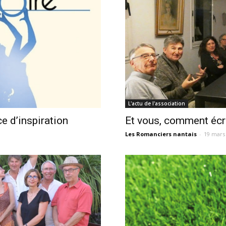
L'actu de l'association
e d’inspiration
Et vous, comment écr
Les Romanciers nantais
-
19 mars