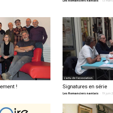
Les Romanciers nantais
-
13 mars
L'actu de l'association
nement !
Signatures en série
Les Romanciers nantais
-
19 juin 