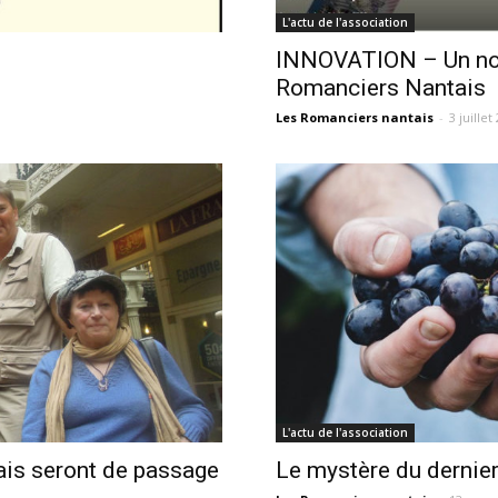
L'actu de l'association
INNOVATION – Un nou
Romanciers Nantais
Les Romanciers nantais
-
3 juillet
L'actu de l'association
ais seront de passage
Le mystère du dernier