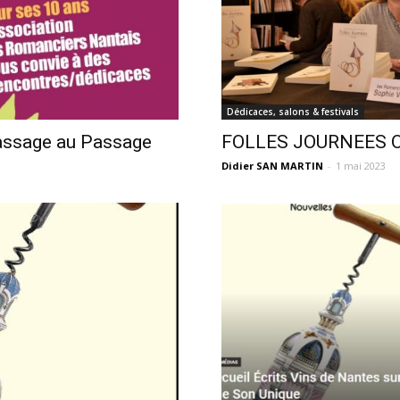
Dédicaces, salons & festivals
assage au Passage
FOLLES JOURNEES On 
Didier SAN MARTIN
-
1 mai 2023