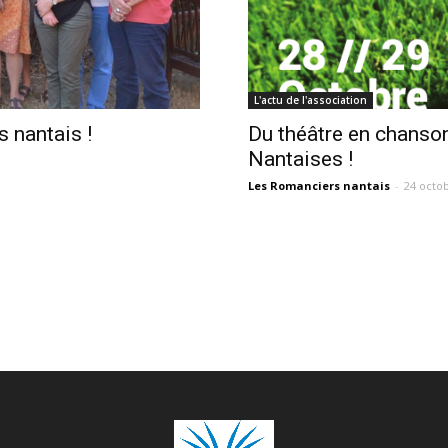
L'actu de l'association
 nantais !
Du théâtre en chanso
Nantaises !
Les Romanciers nantais
-
24 octo