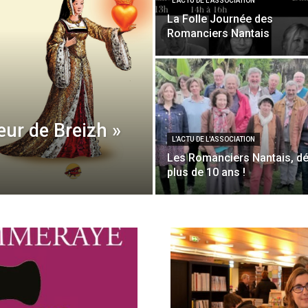
L'ACTU DE L'ASSOCIATION
La Folle Journée des
Romanciers Nantais
œur de Breizh »
L'ACTU DE L'ASSOCIATION
Les Romanciers Nantais, dé
plus de 10 ans !